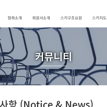
협회소개
회원사소개
스키구조요원
스키지도
커뮤니티
항 (Notice & News)