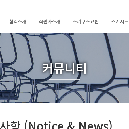
협회소개
회원사소개
스키구조요원
스키지도
커뮤니티
항 (Notice & News)